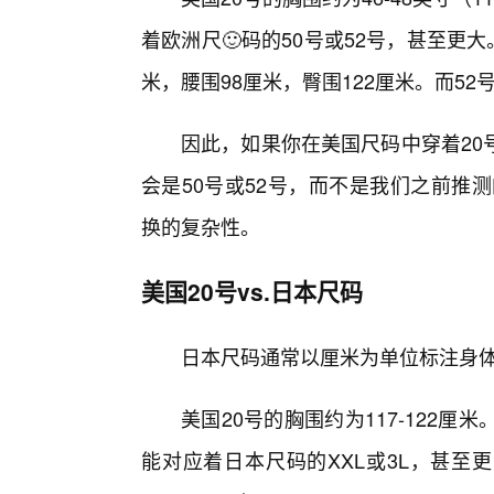
着欧洲尺🙂码的50号或52号，甚至更
米，腰围98厘米，臀围122厘米。而52
因此，如果你在美国尺码中穿着20
会是50号或52号，而不是我们之前推测
换的复杂性。
美国20号vs.日本尺码
日本尺码通常以厘米为单位标注身体
美国20号的胸围约为117-122
能对应着日本尺码的XXL或3L，甚至