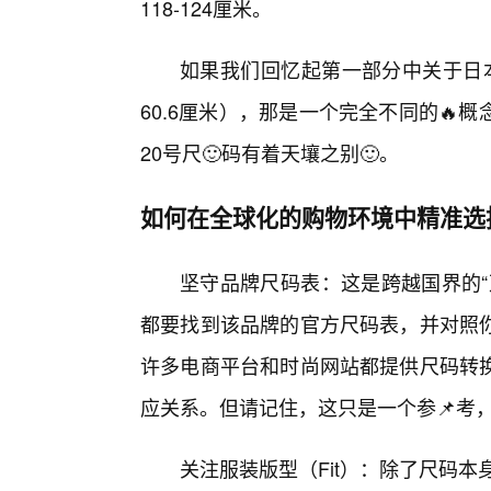
118-124厘米。
如果我们回忆起第一部分中关于日本尺
60.6厘米），那是一个完全不同的
20号尺🙂码有着天壤之别🙂。
如何在全球化的购物环境中精准选
坚守品牌尺码表：这是跨越国界的“
都要找到该品牌的官方尺码表，并对照
许多电商平台和时尚网站都提供尺码转换
应关系。但请记住，这只是一个参📌考
关注服装版型（Fit）：除了尺码本身，