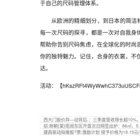
于自己的尺码管理体系。
从欧洲的精细划分，到日本的简洁标
每一次尺码的探寻，都是一次对自我身
帮助你告别尺码焦虑，在全球化的时尚浪
你的独特魅力。记住，合身的衣裳，不
达。
活动：【
hKszRFt4WyWwhC373uUSCF
西大门股价异—动背后.：三季度营收增长超10%，
招:商朝{棠}揽阅东区开盘次日网签出炉：86㎡，5.
捷昌驱动拟推股?票:激励计划 授予价格为19.15元